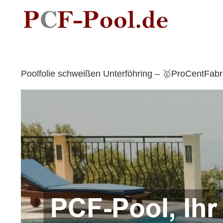
Skip
to
content
Poolfolie schweißen Unterföhring – 🥇ProCentFab