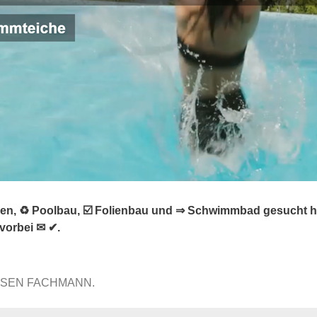
ßen, ♻ Poolbau, ☑️ Folienbau und ⇒ Schwimmbad gesucht h
vorbei ✉ ✔.
ISSEN FACHMANN.