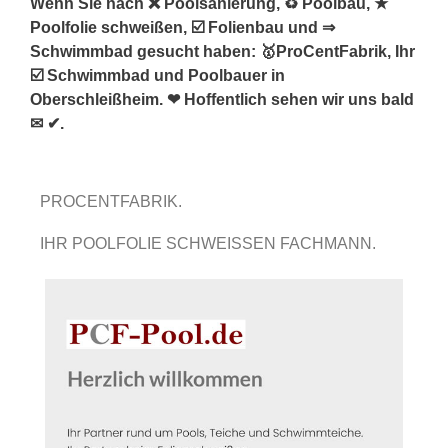
Wenn Sie nach ❌ Poolsanierung, ♻ Poolbau, ★
Poolfolie schweißen, ☑️ Folienbau und ⇒
Schwimmbad gesucht haben: 🥇ProCentFabrik, Ihr
☑️ Schwimmbad und Poolbauer in
Oberschleißheim. ❤ Hoffentlich sehen wir uns bald
✉ ✔.
PROCENTFABRIK.
IHR POOLFOLIE SCHWEISSEN FACHMANN.