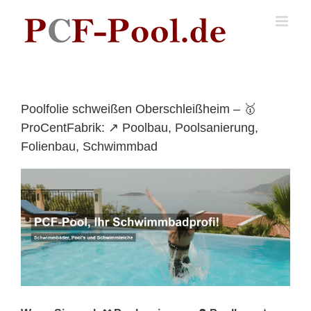
Skip
to
content
Poolfolie schweißen Oberschleißheim – 🥇
ProCentFabrik: ↗️ Poolbau, Poolsanierung,
Folienbau, Schwimmbad