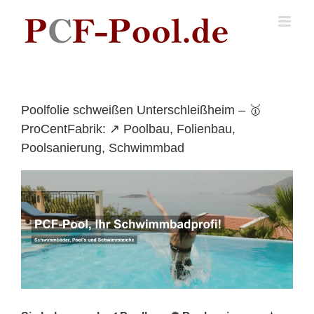
Skip
to
content
Poolfolie schweißen Unterschleißheim – 🥇
ProCentFabrik: ↗️ Poolbau, Folienbau,
Poolsanierung, Schwimmbad