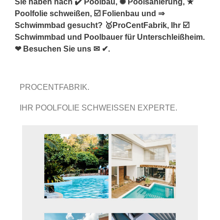
Sie haben nach ✔️ Poolbau, ✺ Poolsanierung, ★
Poolfolie schweißen, ☑️ Folienbau und ⇒
Schwimmbad gesucht? 🥇ProCentFabrik, Ihr ☑️
Schwimmbad und Poolbauer für Unterschleißheim.
❤ Besuchen Sie uns ✉ ✔.
PROCENTFABRIK.
IHR POOLFOLIE SCHWEISSEN EXPERTE.