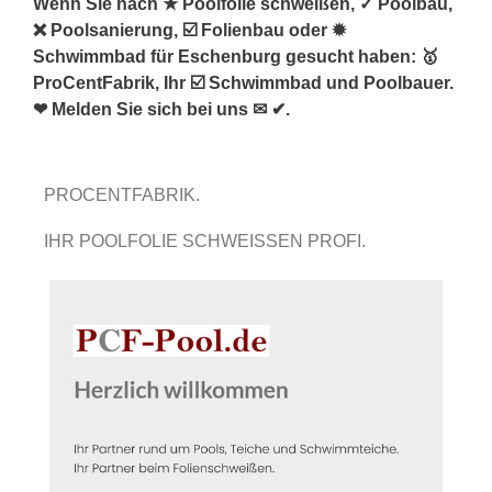
Wenn Sie nach ★ Poolfolie schweißen, ✓ Poolbau,
❌ Poolsanierung, ☑️ Folienbau oder ✹
Schwimmbad für Eschenburg gesucht haben: 🥇
ProCentFabrik, Ihr ☑️ Schwimmbad und Poolbauer.
❤ Melden Sie sich bei uns ✉ ✔.
PROCENTFABRIK.
IHR POOLFOLIE SCHWEISSEN PROFI.