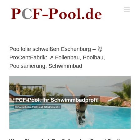
Skip
to
content
Poolfolie schweißen Eschenburg – 🥇
ProCentFabrik: ↗️ Folienbau, Poolbau,
Poolsanierung, Schwimmbad