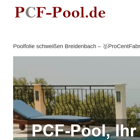
Skip
to
content
Poolfolie schweißen Breidenbach – 🥇ProCentFabr