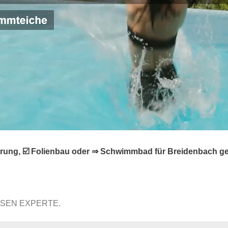
erung, ☑️ Folienbau oder ⇒ Schwimmbad für Breidenbach g
SSEN EXPERTE.