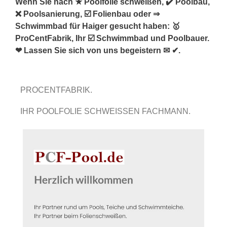
Wenn Sie nach ★ Poolfolie schweißen, ✔️ Poolbau,
❌ Poolsanierung, ☑️ Folienbau oder ⇒
Schwimmbad für Haiger gesucht haben: 🥇
ProCentFabrik, Ihr ☑️ Schwimmbad und Poolbauer.
❤ Lassen Sie sich von uns begeistern ✉ ✔.
PROCENTFABRIK.
IHR POOLFOLIE SCHWEISSEN FACHMANN.