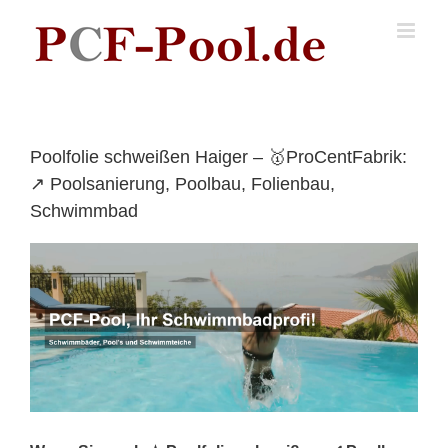
Skip
to
content
Poolfolie schweißen Haiger – 🥇ProCentFabrik:
↗️ Poolsanierung, Poolbau, Folienbau,
Schwimmbad