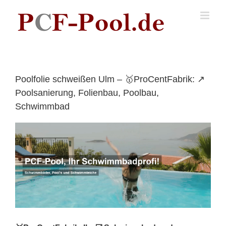
Skip
to
content
Poolfolie schweißen Ulm – 🥇ProCentFabrik: ↗️
Poolsanierung, Folienbau, Poolbau,
Schwimmbad