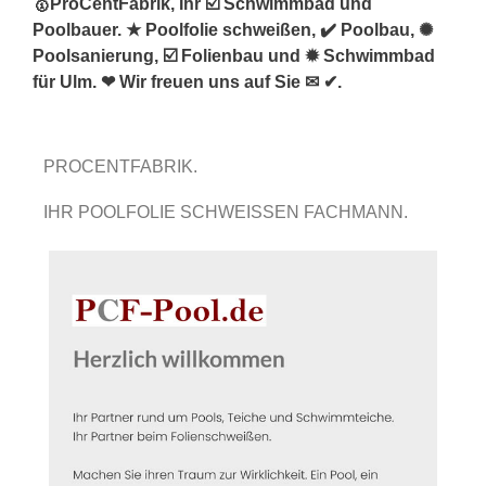
🥇ProCentFabrik, Ihr ☑️ Schwimmbad und
Poolbauer. ★ Poolfolie schweißen, ✔️ Poolbau, ✺
Poolsanierung, ☑️ Folienbau und ✹ Schwimmbad
für Ulm. ❤ Wir freuen uns auf Sie ✉ ✔.
PROCENTFABRIK.
IHR POOLFOLIE SCHWEISSEN FACHMANN.