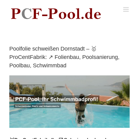
Skip
to
content
Poolfolie schweißen Dornstadt – 🥇
ProCentFabrik: ↗️ Folienbau, Poolsanierung,
Poolbau, Schwimmbad