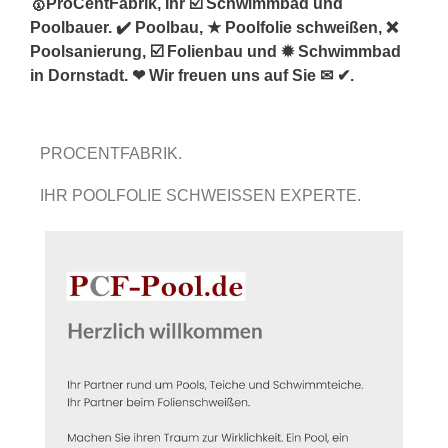
🥇ProCentFabrik, Ihr ☑️ Schwimmbad und
Poolbauer. ✔️ Poolbau, ★ Poolfolie schweißen, ❌
Poolsanierung, ☑️ Folienbau und ✹ Schwimmbad
in Dornstadt. ❤ Wir freuen uns auf Sie ✉ ✔.
PROCENTFABRIK.
IHR POOLFOLIE SCHWEISSEN EXPERTE.