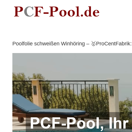
Skip
to
content
Poolfolie schweißen Winhöring – 🥇ProCentFabrik