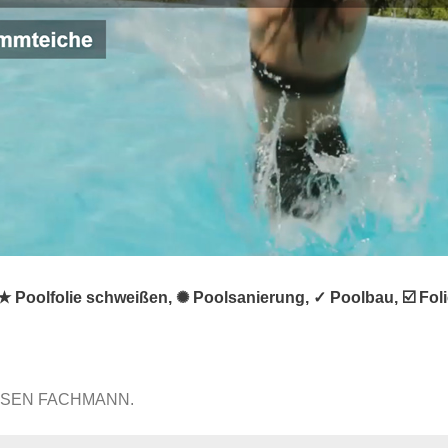
 ★ Poolfolie schweißen, ✺ Poolsanierung, ✓ Poolbau, ☑️ 
ISSEN FACHMANN.