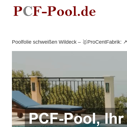
Skip
to
content
Poolfolie schweißen Wildeck – 🥇ProCentFabrik: 