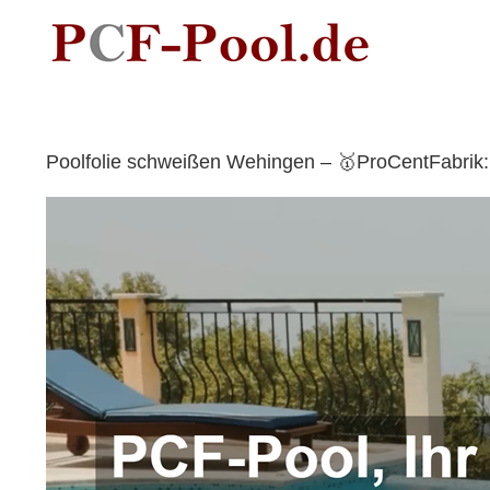
Skip
to
content
Poolfolie schweißen Wehingen – 🥇ProCentFabrik: