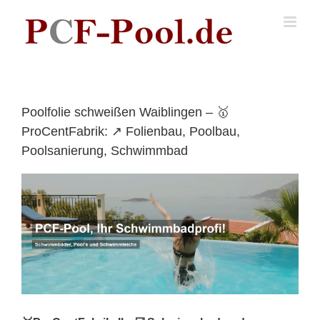
Skip
to
content
Poolfolie schweißen Waiblingen – 🥇
ProCentFabrik: ↗️ Folienbau, Poolbau,
Poolsanierung, Schwimmbad