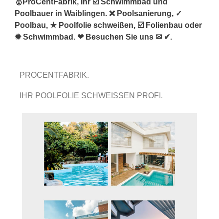
🥇ProCentFabrik, Ihr ☑️ Schwimmbad und
Poolbauer in Waiblingen. ❌ Poolsanierung, ✓
Poolbau, ★ Poolfolie schweißen, ☑️ Folienbau oder
✹ Schwimmbad. ❤ Besuchen Sie uns ✉ ✔.
PROCENTFABRIK.
IHR POOLFOLIE SCHWEISSEN PROFI.