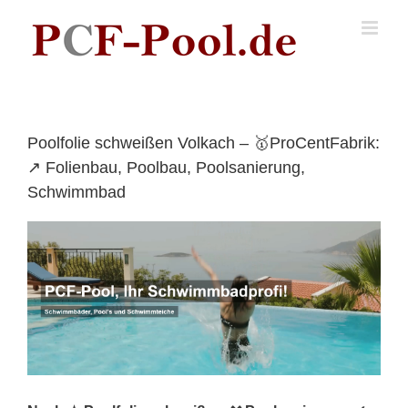
Skip
to
content
Poolfolie schweißen Volkach – 🥇ProCentFabrik:
↗️ Folienbau, Poolbau, Poolsanierung,
Schwimmbad