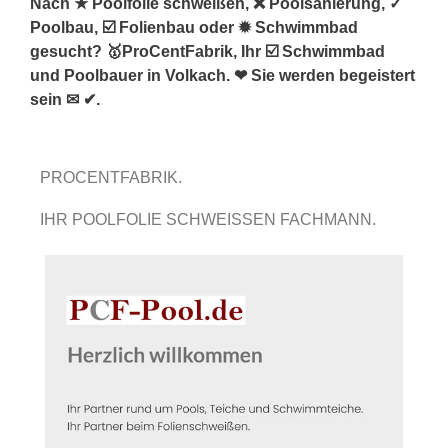
Nach ★ Poolfolie schweißen, ❌ Poolsanierung, ✓
Poolbau, ☑️ Folienbau oder ✹ Schwimmbad
gesucht? 🥇ProCentFabrik, Ihr ☑️ Schwimmbad
und Poolbauer in Volkach. ❤ Sie werden begeistert
sein ✉ ✔.
PROCENTFABRIK.
IHR POOLFOLIE SCHWEISSEN FACHMANN.