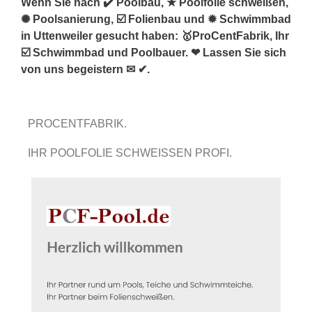
Wenn Sie nach ✔️ Poolbau, ★ Poolfolie schweißen,
✺ Poolsanierung, ☑️ Folienbau und ✹ Schwimmbad
in Uttenweiler gesucht haben: 🥇ProCentFabrik, Ihr
☑️ Schwimmbad und Poolbauer. ❤ Lassen Sie sich
von uns begeistern ✉ ✔.
PROCENTFABRIK.
IHR POOLFOLIE SCHWEISSEN PROFI.