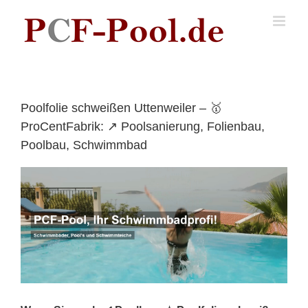
Skip
to
content
Poolfolie schweißen Uttenweiler – 🥇
ProCentFabrik: ↗️ Poolsanierung, Folienbau,
Poolbau, Schwimmbad