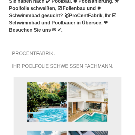
Sie haben nach ✔️ Poolbau, ✺ Poolsanierung, ★
Poolfolie schweißen, ☑️ Folienbau und ✹
Schwimmbad gesucht? 🥇ProCentFabrik, Ihr ☑️
Schwimmbad und Poolbauer in Übersee. ❤
Besuchen Sie uns ✉ ✔.
PROCENTFABRIK.
IHR POOLFOLIE SCHWEISSEN FACHMANN.