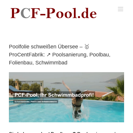
Skip
to
content
Poolfolie schweißen Übersee – 🥇
ProCentFabrik: ↗️ Poolsanierung, Poolbau,
Folienbau, Schwimmbad