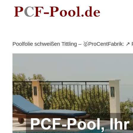
Skip
to
content
Poolfolie schweißen Tittling – 🥇ProCentFabrik: 