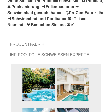
Wenn Sie nach ★ Poolfolie schweißen, ♻ Poolbau,
❌ Poolsanierung, ☑️ Folienbau oder ⇒
Schwimmbad gesucht haben: 🥇ProCentFabrik, Ihr
☑️ Schwimmbad und Poolbauer für Titisee-
Neustadt. ❤ Besuchen Sie uns ✉ ✔.
PROCENTFABRIK.
IHR POOLFOLIE SCHWEISSEN EXPERTE.