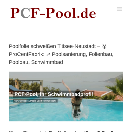
Skip
to
content
Poolfolie schweißen Titisee-Neustadt – 🥇
ProCentFabrik: ↗️ Poolsanierung, Folienbau,
Poolbau, Schwimmbad