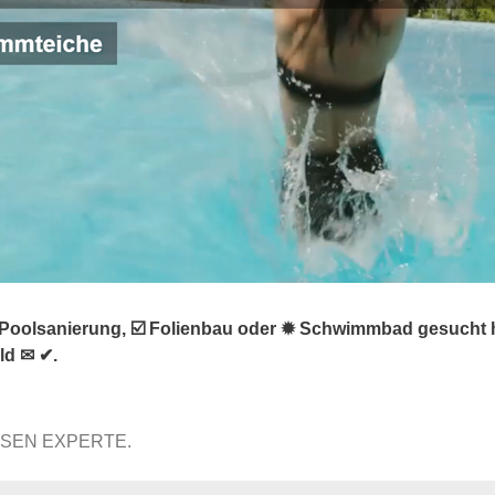
 Poolsanierung, ☑️ Folienbau oder ✹ Schwimmbad gesucht 
ld ✉ ✔.
SSEN EXPERTE.