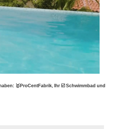
haben: 🥇ProCentFabrik, Ihr ☑️ Schwimmbad und