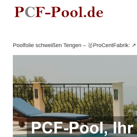
Skip
to
content
Poolfolie schweißen Tengen – 🥇ProCentFabrik: ↗