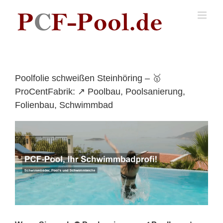
Skip
to
content
Poolfolie schweißen Steinhöring – 🥇
ProCentFabrik: ↗️ Poolbau, Poolsanierung,
Folienbau, Schwimmbad