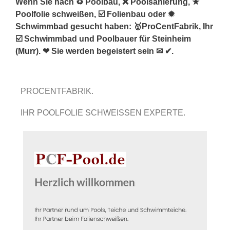
Wenn Sie nach ♻ Poolbau, ❌ Poolsanierung, ★
Poolfolie schweißen, ☑️ Folienbau oder ✹
Schwimmbad gesucht haben: 🥇ProCentFabrik, Ihr
☑️ Schwimmbad und Poolbauer für Steinheim
(
Murr
). ❤ Sie werden begeistert sein ✉ ✔.
PROCENTFABRIK.
IHR POOLFOLIE SCHWEISSEN EXPERTE.