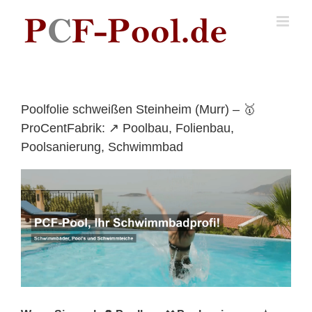
Skip
to
content
Poolfolie schweißen Steinheim (Murr) – 🥇
ProCentFabrik: ↗️ Poolbau, Folienbau,
Poolsanierung, Schwimmbad