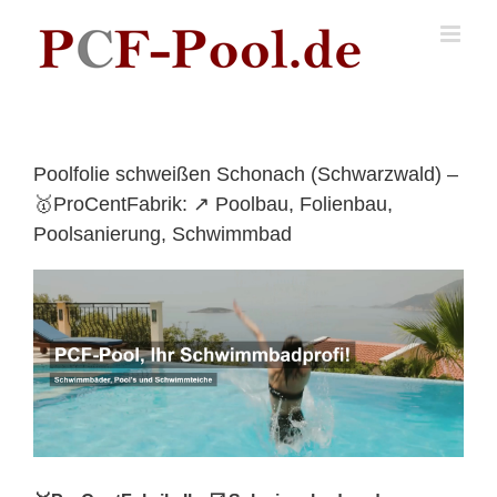
Skip
to
content
Poolfolie schweißen Schonach (Schwarzwald) –
🥇ProCentFabrik: ↗️ Poolbau, Folienbau,
Poolsanierung, Schwimmbad