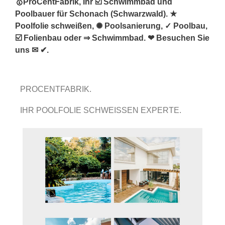
🥇ProCentFabrik, Ihr ☑️ Schwimmbad und
Poolbauer für Schonach (Schwarzwald). ★
Poolfolie schweißen, ✺ Poolsanierung, ✓ Poolbau,
☑️ Folienbau oder ⇒ Schwimmbad. ❤ Besuchen Sie
uns ✉ ✔.
PROCENTFABRIK.
IHR POOLFOLIE SCHWEISSEN EXPERTE.