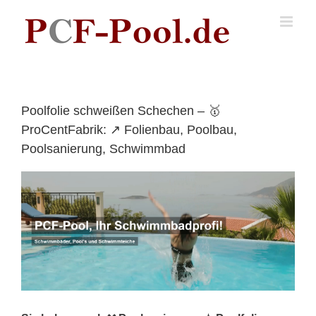
Skip
to
content
Poolfolie schweißen Schechen – 🥇
ProCentFabrik: ↗️ Folienbau, Poolbau,
Poolsanierung, Schwimmbad