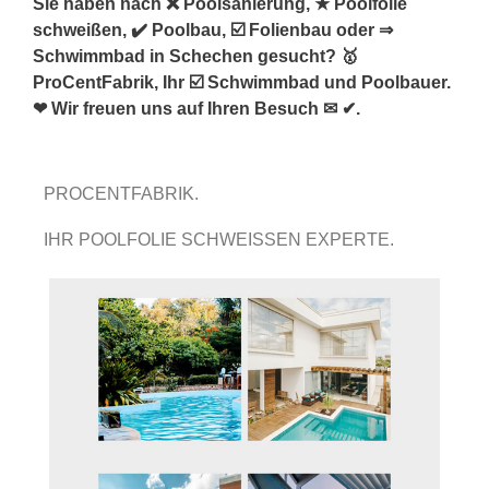
Sie haben nach ❌ Poolsanierung, ★ Poolfolie
schweißen, ✔️ Poolbau, ☑️ Folienbau oder ⇒
Schwimmbad in Schechen gesucht? 🥇
ProCentFabrik, Ihr ☑️ Schwimmbad und Poolbauer.
❤ Wir freuen uns auf Ihren Besuch ✉ ✔.
PROCENTFABRIK.
IHR POOLFOLIE SCHWEISSEN EXPERTE.