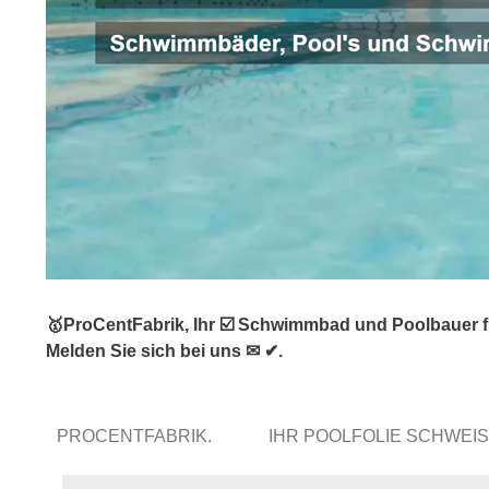
🥇ProCentFabrik, Ihr ☑️ Schwimmbad und Poolbauer 
Melden Sie sich bei uns ✉ ✔.
PROCENTFABRIK.
IHR POOLFOLIE SCHWEI