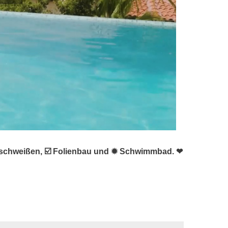
e schweißen, ☑️ Folienbau und ✹ Schwimmbad. ❤