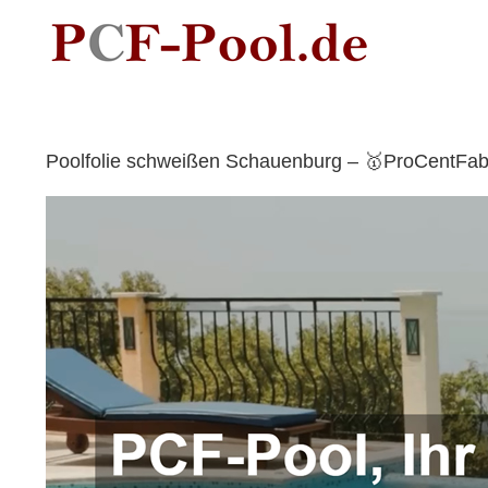
Skip
to
content
Poolfolie schweißen Schauenburg – 🥇ProCentFabr