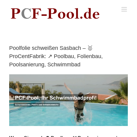
Skip
to
content
Poolfolie schweißen Sasbach – 🥇
ProCentFabrik: ↗️ Poolbau, Folienbau,
Poolsanierung, Schwimmbad