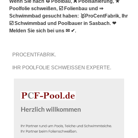
Wenn Sie nach ♻ Poolbau, ❌ Poolsanierung, ★
Poolfolie schweißen, ☑️ Folienbau und ⇒
Schwimmbad gesucht haben: 🥇ProCentFabrik, Ihr
☑️ Schwimmbad und Poolbauer in Sasbach. ❤
Melden Sie sich bei uns ✉ ✔.
PROCENTFABRIK.
IHR POOLFOLIE SCHWEISSEN EXPERTE.