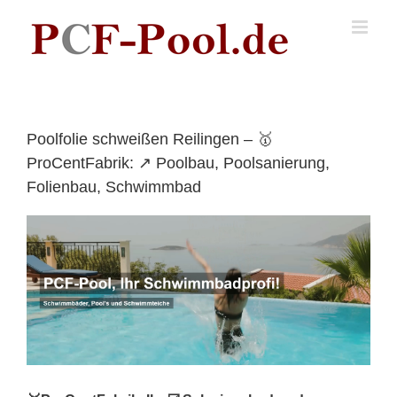
Skip
to
content
Poolfolie schweißen Reilingen – 🥇
ProCentFabrik: ↗️ Poolbau, Poolsanierung,
Folienbau, Schwimmbad