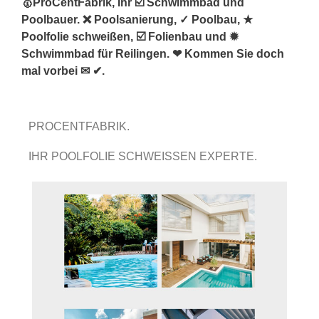
🥇ProCentFabrik, Ihr ☑️ Schwimmbad und
Poolbauer. ❌ Poolsanierung, ✓ Poolbau, ★
Poolfolie schweißen, ☑️ Folienbau und ✹
Schwimmbad für Reilingen. ❤ Kommen Sie doch
mal vorbei ✉ ✔.
PROCENTFABRIK.
IHR POOLFOLIE SCHWEISSEN EXPERTE.