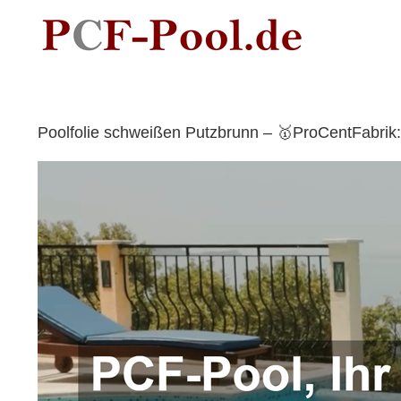
Skip
to
content
Poolfolie schweißen Putzbrunn – 🥇ProCentFabrik