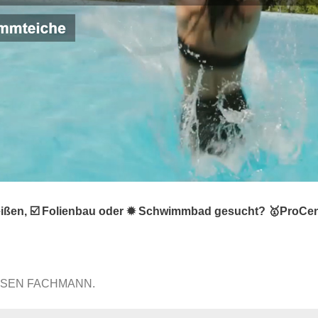
eißen, ☑️ Folienbau oder ✹ Schwimmbad gesucht? 🥇ProCen
ISSEN FACHMANN.