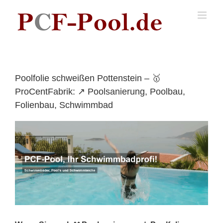
Skip
to
content
Poolfolie schweißen Pottenstein – 🥇
ProCentFabrik: ↗️ Poolsanierung, Poolbau,
Folienbau, Schwimmbad