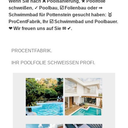
Wenn Sie nach ❌ Poolsanierung, ★ Poolfolie
schweißen, ✓ Poolbau, ☑️ Folienbau oder ⇒
Schwimmbad für Pottenstein gesucht haben: 🥇
ProCentFabrik, Ihr ☑️ Schwimmbad und Poolbauer.
❤ Wir freuen uns auf Sie ✉ ✔.
PROCENTFABRIK.
IHR POOLFOLIE SCHWEISSEN PROFI.