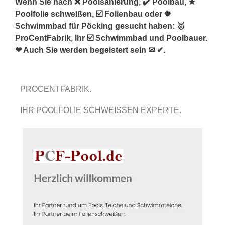
Wenn Sie nach ❌ Poolsanierung, ✔️ Poolbau, ★
Poolfolie schweißen, ☑️ Folienbau oder ✹
Schwimmbad für Pöcking gesucht haben: 🥇
ProCentFabrik, Ihr ☑️ Schwimmbad und Poolbauer.
❤ Auch Sie werden begeistert sein ✉ ✔.
PROCENTFABRIK.
IHR POOLFOLIE SCHWEISSEN EXPERTE.