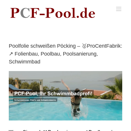
Skip
to
content
Poolfolie schweißen Pöcking – 🥇ProCentFabrik:
↗️ Folienbau, Poolbau, Poolsanierung,
Schwimmbad