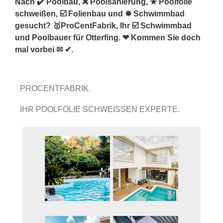
Nach ✔️ Poolbau, ❌ Poolsanierung, ★ Poolfolie
schweißen, ☑️ Folienbau und ✹ Schwimmbad
gesucht? 🥇ProCentFabrik, Ihr ☑️ Schwimmbad
und Poolbauer für Otterfing. ❤ Kommen Sie doch
mal vorbei ✉ ✔.
PROCENTFABRIK.
IHR POOLFOLIE SCHWEISSEN EXPERTE.