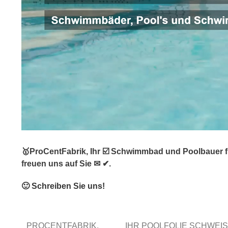
🥇ProCentFabrik, Ihr ☑️ Schwimmbad und Poolbauer f
freuen uns auf Sie ✉ ✔.
🙂 Schreiben Sie uns!
PROCENTFABRIK.
IHR POOLFOLIE SCHWE