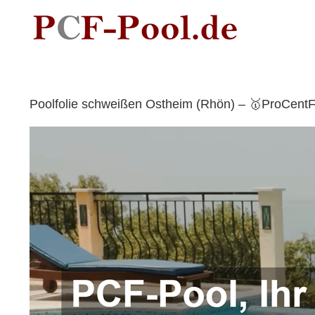
Skip
to
content
Poolfolie schweißen Ostheim (Rhön) – 🥇ProCentF