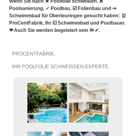
Wenn Sie nach ★ Poolfolie schweißen, ❌
Poolsanierung, ✓ Poolbau, ☑️ Folienbau und ⇒
Schwimmbad für Oberteuringen gesucht haben: 🥇
ProCentFabrik, Ihr ☑️ Schwimmbad und Poolbauer.
❤ Auch Sie werden begeistert sein ✉ ✔.
PROCENTFABRIK.
IHR POOLFOLIE SCHWEISSEN EXPERTE.