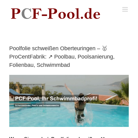
Skip
to
content
Poolfolie schweißen Oberteuringen – 🥇
ProCentFabrik: ↗️ Poolbau, Poolsanierung,
Folienbau, Schwimmbad