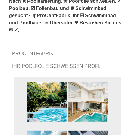
Nach ❌ Poolsanierung, ★ Poolfolie schweißen, ✓
Poolbau, ☑️ Folienbau und ✹ Schwimmbad
gesucht? 🥇ProCentFabrik, Ihr ☑️ Schwimmbad
und Poolbauer in Obersulm. ❤ Besuchen Sie uns
✉ ✔.
PROCENTFABRIK.
IHR POOLFOLIE SCHWEISSEN PROFI.