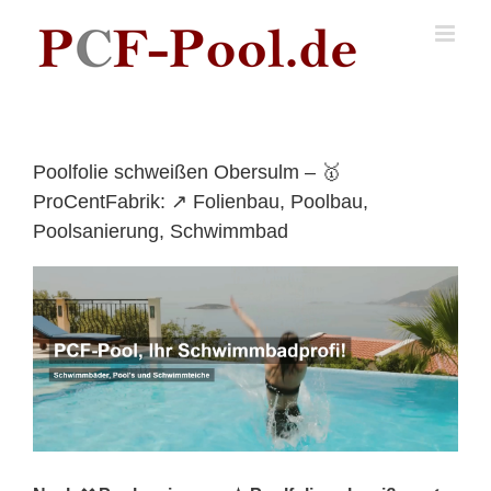
Skip
to
content
Poolfolie schweißen Obersulm – 🥇
ProCentFabrik: ↗️ Folienbau, Poolbau,
Poolsanierung, Schwimmbad