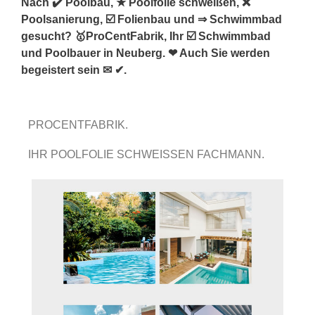
Nach ✔️ Poolbau, ★ Poolfolie schweißen, ❌
Poolsanierung, ☑️ Folienbau und ⇒ Schwimmbad
gesucht? 🥇ProCentFabrik, Ihr ☑️ Schwimmbad
und Poolbauer in Neuberg. ❤ Auch Sie werden
begeistert sein ✉ ✔.
PROCENTFABRIK.
IHR POOLFOLIE SCHWEISSEN FACHMANN.