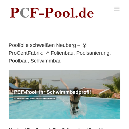
Skip
to
content
Poolfolie schweißen Neuberg – 🥇
ProCentFabrik: ↗️ Folienbau, Poolsanierung,
Poolbau, Schwimmbad