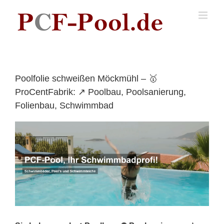
Skip
to
content
Poolfolie schweißen Möckmühl – 🥇
ProCentFabrik: ↗️ Poolbau, Poolsanierung,
Folienbau, Schwimmbad