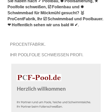
Sie haben nach ✓ Poolbau, ✺ Poolsanierung, ★
Poolfolie schweißen, ☑️ Folienbau und ✹
Schwimmbad für Möckmühl gesucht? 🥇
ProCentFabrik, Ihr ☑️ Schwimmbad und Poolbauer.
❤ Hoffentlich sehen wir uns bald ✉ ✔.
PROCENTFABRIK.
IHR POOLFOLIE SCHWEISSEN PROFI.