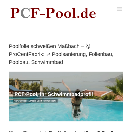
Skip
to
content
Poolfolie schweißen Maßbach – 🥇
ProCentFabrik: ↗️ Poolsanierung, Folienbau,
Poolbau, Schwimmbad