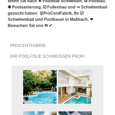
Wenn Sie nach ★ Poolfolie schweißen, ♻ Poolbau,
✺ Poolsanierung, ☑️ Folienbau und ⇒ Schwimmbad
gesucht haben: 🥇ProCentFabrik, Ihr ☑️
Schwimmbad und Poolbauer in Maßbach. ❤
Besuchen Sie uns ✉ ✔.
PROCENTFABRIK.
IHR POOLFOLIE SCHWEISSEN PROFI.