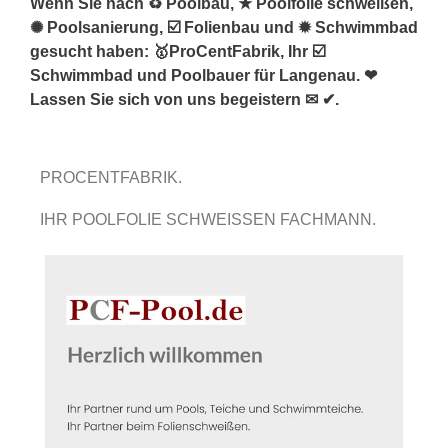
Wenn Sie nach ♻ Poolbau, ★ Poolfolie schweißen,
✺ Poolsanierung, ☑️ Folienbau und ✹ Schwimmbad
gesucht haben: 🥇ProCentFabrik, Ihr ☑️
Schwimmbad und Poolbauer für Langenau. ❤
Lassen Sie sich von uns begeistern ✉ ✔.
PROCENTFABRIK.
IHR POOLFOLIE SCHWEISSEN FACHMANN.