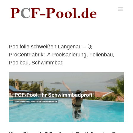
Skip
to
content
Poolfolie schweißen Langenau – 🥇
ProCentFabrik: ↗️ Poolsanierung, Folienbau,
Poolbau, Schwimmbad