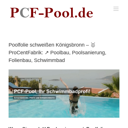
Skip
to
content
Poolfolie schweißen Königsbronn – 🥇
ProCentFabrik: ↗️ Poolbau, Poolsanierung,
Folienbau, Schwimmbad