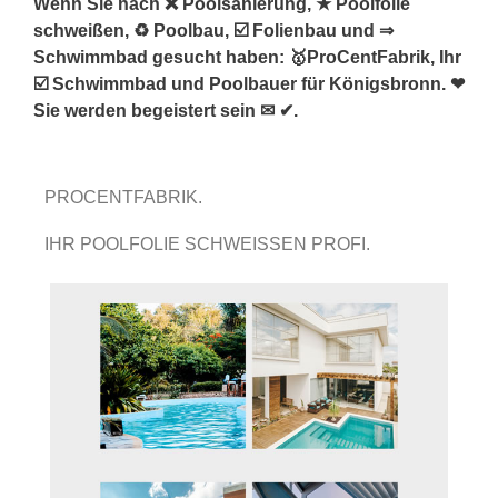
Wenn Sie nach ❌ Poolsanierung, ★ Poolfolie
schweißen, ♻ Poolbau, ☑️ Folienbau und ⇒
Schwimmbad gesucht haben: 🥇ProCentFabrik, Ihr
☑️ Schwimmbad und Poolbauer für Königsbronn. ❤
Sie werden begeistert sein ✉ ✔.
PROCENTFABRIK.
IHR POOLFOLIE SCHWEISSEN PROFI.