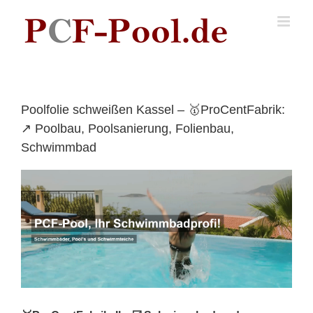
Skip
to
content
Poolfolie schweißen Kassel – 🥇ProCentFabrik:
↗️ Poolbau, Poolsanierung, Folienbau,
Schwimmbad