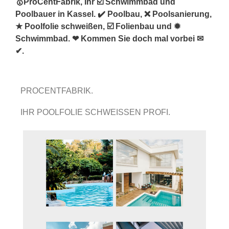
🥇ProCentFabrik, Ihr ☑️ Schwimmbad und
Poolbauer in Kassel. ✔️ Poolbau, ❌ Poolsanierung,
★ Poolfolie schweißen, ☑️ Folienbau und ✹
Schwimmbad. ❤ Kommen Sie doch mal vorbei ✉
✔.
PROCENTFABRIK.
IHR POOLFOLIE SCHWEISSEN PROFI.