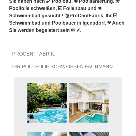
Sie haben nach ✔️ Poolbau, ✺ Poolsanierung, ★
Poolfolie schweißen, ☑️ Folienbau und ✹
Schwimmbad gesucht? 🥇ProCentFabrik, Ihr ☑️
Schwimmbad und Poolbauer in Igensdorf. ❤ Auch
Sie werden begeistert sein ✉ ✔.
PROCENTFABRIK.
IHR POOLFOLIE SCHWEISSEN FACHMANN.