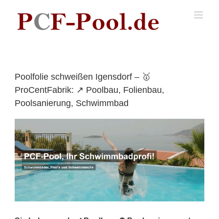
Skip
to
content
Poolfolie schweißen Igensdorf – 🥇
ProCentFabrik: ↗️ Poolbau, Folienbau,
Poolsanierung, Schwimmbad