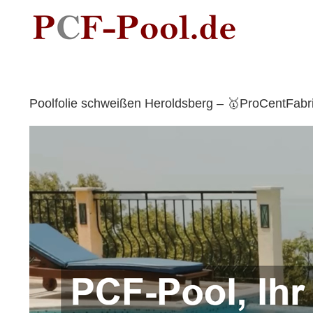
Skip
to
content
Poolfolie schweißen Heroldsberg – 🥇ProCentFabr