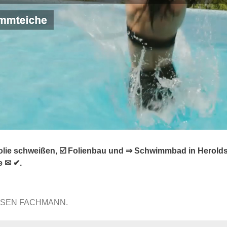
lie schweißen, ☑️ Folienbau und ⇒ Schwimmbad in Heroldsb
e ✉ ✔.
ISSEN FACHMANN.