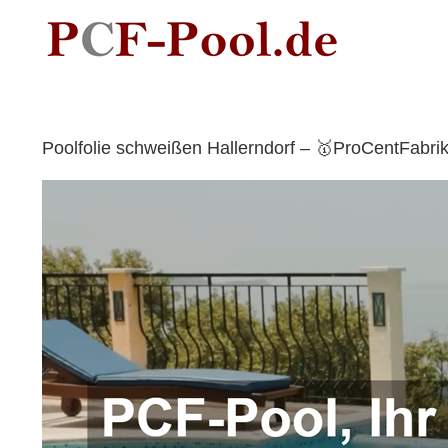
Skip
to
content
Poolfolie schweißen Hallerndorf – 🥇ProCentFabri