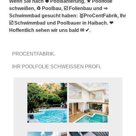
Wenn Sie nach ✺ Poolsanierung, ★ Poolfolie
schweißen, ♻ Poolbau, ☑️ Folienbau und ⇒
Schwimmbad gesucht haben: 🥇ProCentFabrik, Ihr
☑️ Schwimmbad und Poolbauer in Haibach. ❤
Hoffentlich sehen wir uns bald ✉ ✔.
PROCENTFABRIK.
IHR POOLFOLIE SCHWEISSEN PROFI.