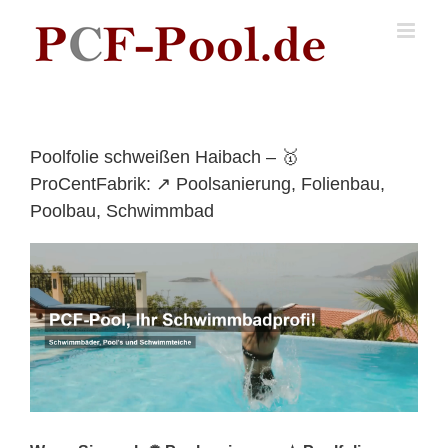
Skip
to
content
Poolfolie schweißen Haibach – 🥇
ProCentFabrik: ↗️ Poolsanierung, Folienbau,
Poolbau, Schwimmbad