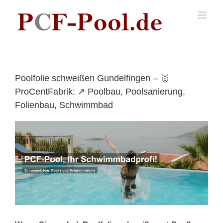
Skip
to
content
Poolfolie schweißen Gundelfingen – 🥇
ProCentFabrik: ↗️ Poolbau, Poolsanierung,
Folienbau, Schwimmbad