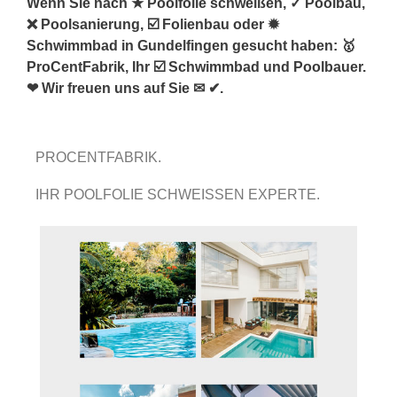
Wenn Sie nach ★ Poolfolie schweißen, ✓ Poolbau,
❌ Poolsanierung, ☑️ Folienbau oder ✹
Schwimmbad in Gundelfingen gesucht haben: 🥇
ProCentFabrik, Ihr ☑️ Schwimmbad und Poolbauer.
❤ Wir freuen uns auf Sie ✉ ✔.
PROCENTFABRIK.
IHR POOLFOLIE SCHWEISSEN EXPERTE.