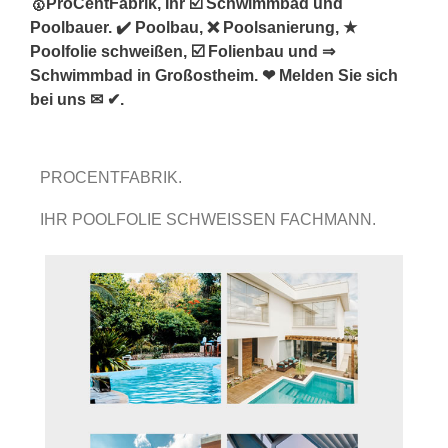
🥇ProCentFabrik, Ihr ☑️ Schwimmbad und
Poolbauer. ✔️ Poolbau, ❌ Poolsanierung, ★
Poolfolie schweißen, ☑️ Folienbau und ⇒
Schwimmbad in Großostheim. ❤ Melden Sie sich
bei uns ✉ ✔.
PROCENTFABRIK.
IHR POOLFOLIE SCHWEISSEN FACHMANN.