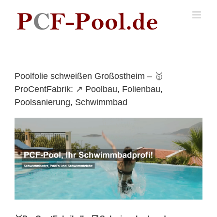
Skip
to
content
Poolfolie schweißen Großostheim – 🥇
ProCentFabrik: ↗️ Poolbau, Folienbau,
Poolsanierung, Schwimmbad