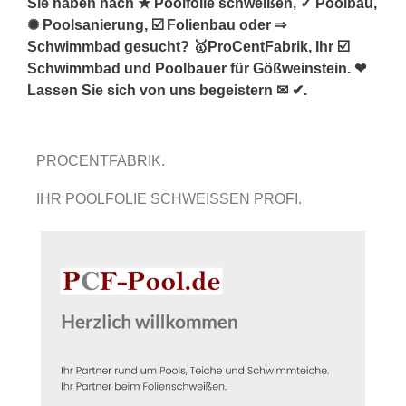
Sie haben nach ★ Poolfolie schweißen, ✓ Poolbau,
✺ Poolsanierung, ☑️ Folienbau oder ⇒
Schwimmbad gesucht? 🥇ProCentFabrik, Ihr ☑️
Schwimmbad und Poolbauer für Gößweinstein. ❤
Lassen Sie sich von uns begeistern ✉ ✔.
PROCENTFABRIK.
IHR POOLFOLIE SCHWEISSEN PROFI.