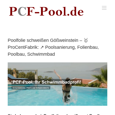
Skip
to
content
Poolfolie schweißen Gößweinstein – 🥇
ProCentFabrik: ↗️ Poolsanierung, Folienbau,
Poolbau, Schwimmbad