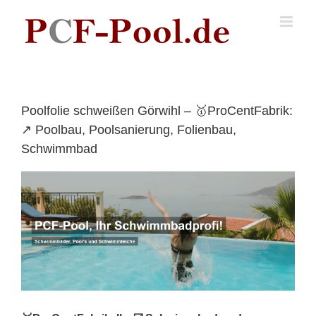
Skip
to
content
Poolfolie schweißen Görwihl – 🥇ProCentFabrik:
↗️ Poolbau, Poolsanierung, Folienbau,
Schwimmbad