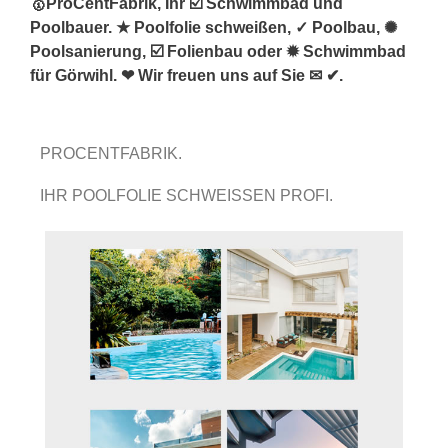
🥇ProCentFabrik, Ihr ☑️ Schwimmbad und
Poolbauer. ★ Poolfolie schweißen, ✓ Poolbau, ✺
Poolsanierung, ☑️ Folienbau oder ✹ Schwimmbad
für Görwihl. ❤ Wir freuen uns auf Sie ✉ ✔.
PROCENTFABRIK.
IHR POOLFOLIE SCHWEISSEN PROFI.