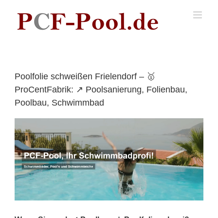
Skip
to
content
Poolfolie schweißen Frielendorf – 🥇
ProCentFabrik: ↗️ Poolsanierung, Folienbau,
Poolbau, Schwimmbad