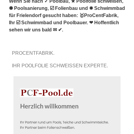
Wenn Sie nach ✓ Poolbau, ★ Poolfolie schweißen,
✺ Poolsanierung, ☑️ Folienbau und ✹ Schwimmbad
für Frielendorf gesucht haben: 🥇ProCentFabrik,
Ihr ☑️ Schwimmbad und Poolbauer. ❤ Hoffentlich
sehen wir uns bald ✉ ✔.
PROCENTFABRIK.
IHR POOLFOLIE SCHWEISSEN EXPERTE.