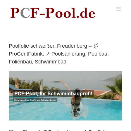
Skip
to
content
Poolfolie schweißen Freudenberg – 🥇
ProCentFabrik: ↗️ Poolsanierung, Poolbau,
Folienbau, Schwimmbad