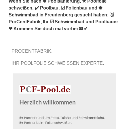
Wenn Sie nach ✺ Poolsanierung, ★ Poolfolie
schweißen, ✔️ Poolbau, ☑️ Folienbau und ✹
Schwimmbad in Freudenberg gesucht haben: 🥇
ProCentFabrik, Ihr ☑️ Schwimmbad und Poolbauer.
❤ Kommen Sie doch mal vorbei ✉ ✔.
PROCENTFABRIK.
IHR POOLFOLIE SCHWEISSEN EXPERTE.