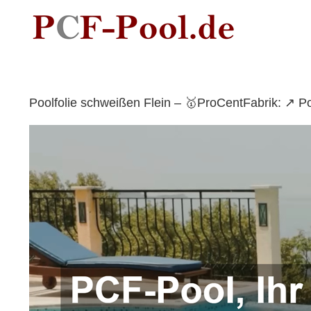
Skip
to
content
Poolfolie schweißen Flein – 🥇ProCentFabrik: ↗️ 