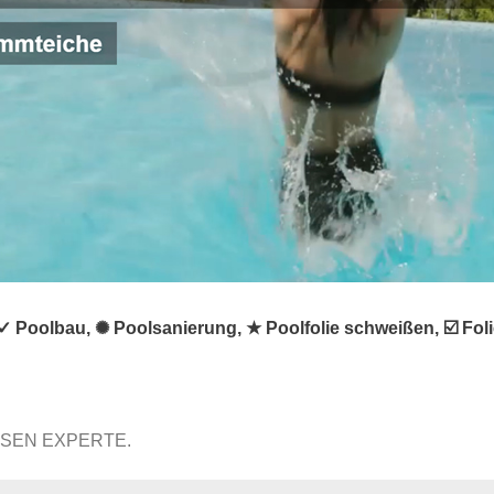
✓ Poolbau, ✺ Poolsanierung, ★ Poolfolie schweißen, ☑️ Fo
SSEN EXPERTE.