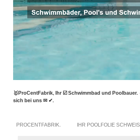
🥇ProCentFabrik, Ihr ☑️ Schwimmbad und Poolbauer. 
sich bei uns ✉ ✔.
PROCENTFABRIK.
IHR POOLFOLIE SCHWEI