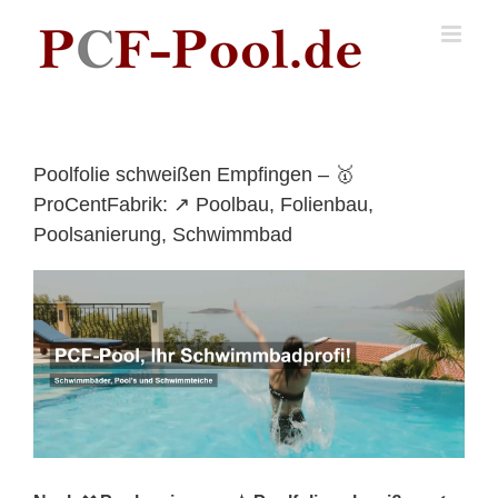
Skip
to
content
Poolfolie schweißen Empfingen – 🥇
ProCentFabrik: ↗️ Poolbau, Folienbau,
Poolsanierung, Schwimmbad