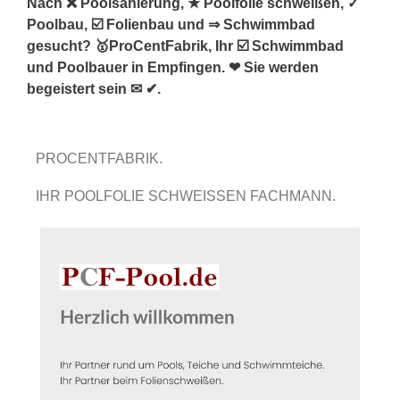
Nach ❌ Poolsanierung, ★ Poolfolie schweißen, ✓
Poolbau, ☑️ Folienbau und ⇒ Schwimmbad
gesucht? 🥇ProCentFabrik, Ihr ☑️ Schwimmbad
und Poolbauer in Empfingen. ❤ Sie werden
begeistert sein ✉ ✔.
PROCENTFABRIK.
IHR POOLFOLIE SCHWEISSEN FACHMANN.